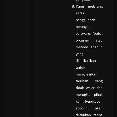
Kami melarang
keras
penggunaan
perangkat,
software, "bots",
program atau
metode apapun
yang
diaplikasikan
untuk
menghasilkan
taruhan yang
tidak wajar dan
merugikan pihak
kami. Penutupan
account akan
dilakukan tanpa