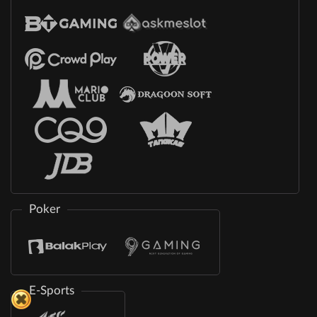
Poker
E-Sports