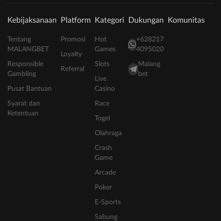
Kebijaksanaan
Platform
Kategori
Dukungan
Komunitas
Tentang
Promosi
Hot
+628217
MALANGBET
Games
4095020
Loyalty
Responsible
Slots
Malang
Referral
Gambling
bet
Live
Pusat Bantuan
Casino
Syarat dan
Race
Ketentuan
Togel
Olahraga
Crash
Game
Arcade
Poker
E-Sports
Sabung