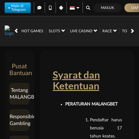
Main di
MASUK
DAF
Telegram
HOT GAMES
SLOTS
LIVE CASINO
RACE
TOGEL
Pusat
Syarat dan
Bantuan
Ketentuan
Tentang
MALANGBET
PERATURAN MALANGBET
Responsible
Pendaftar harus
Gambling
berusia 17
tahun keatas.