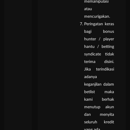
memanipulasi
atau
mencurigakan.
Peringatan keras
bagi bonus
hunter / player
hantu / betting
syndicate tidak
terima disini.
Jika terindikasi
adanya
keganjilan dalam
betlist maka
kami berhak
menutup akun
dan menyita
seluruh kredit
yang ada