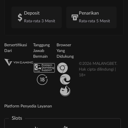
Deposit
Penarikan
Rata-rata 3 Menit
Rata-rata 5 Menit
Bersertifikasi
Tanggung
Browser
Dari
Jawab
Yang
Bermain
Didukung
©2026 MALANGBET.
Hak cipta dilindungi |
18+
Platform Penyedia Layanan
Slots