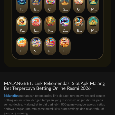
THRONE OF POSEIDON
BATTLE OF ALLIANCE
Color Bingo
GEMS MINER
GOD OF FORTUNE 2
MASTER OF GOLD MINER 2
KUNG FU LEOPARD
LUCKY TIGER
FORTUNE GEMS 2000
DJ SEAL
Book of Egypt
MASTER OF GOLD MINER
TREASURES OF EGYPT
SUPREME ACE
PINATA 1000
Fortune Lion
MALANGBET: Link Rekomendasi Slot Apk Malang
Bet Terpercaya Betting Online Resmi 2026
MalangBet
merupakan rekomendasi link slot apk terpercaya sebagai tempat
betting online resmi dengan tampilan yang responsive ringan dibuka pada
semua device. MalangBet terdiri dari lebih 800 game yang bereporasi setiap
harinya dengan rata-rata game memiliki winrate tertinggi dan telah terbukti
gampang menang.