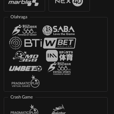
Olahraga
Crash Game