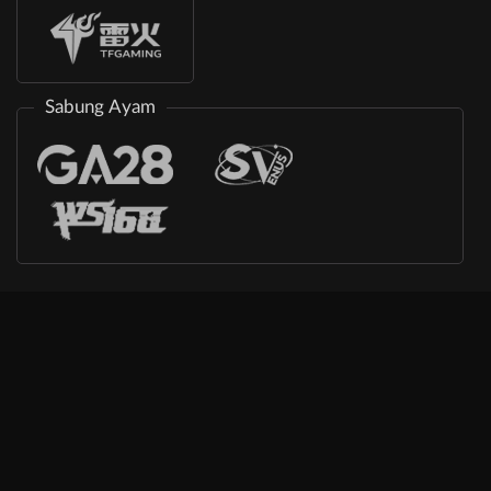
Sabung Ayam