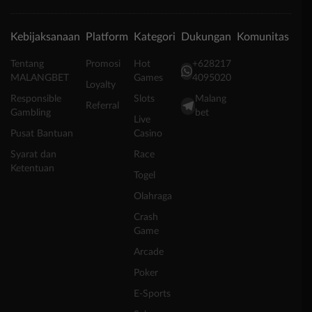
Kebijaksanaan
Platform
Kategori
Dukungan
Komunitas
Tentang
Promosi
Hot
+628217
MALANGBET
Games
4095020
Loyalty
Responsible
Slots
Malang
Referral
Gambling
bet
Live
Pusat Bantuan
Casino
Syarat dan
Race
Ketentuan
Togel
Olahraga
Crash
Game
Arcade
Poker
E-Sports