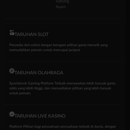
Sabung
Ayam
TARUHAN SLOT
Penyedia slot online dengan beragam pilihan game menarik yang
memudahkan pemain untuk mencapai jackpot
TARUHAN OLAHRAGA
Sportsbook Gaming Platform Terbaik menawarkan lebih banyak game,
odds yang lebih tinggi, dan menyediakan pilihan yang lebih banyak
untuk pemain.
TARUHAN LIVE KASINO
Platform Pilihan bagi perusahaan-perusahaan terbaik di dunia, dengan