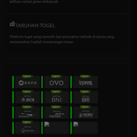
pilihan variasi game terbanyak
TARUHAN TOGEL
Platform togel yang menarik dari perusahan terbaik di dunia yang
menawarkan hadiah kemenangan besar