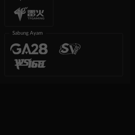
Sabung Ayam