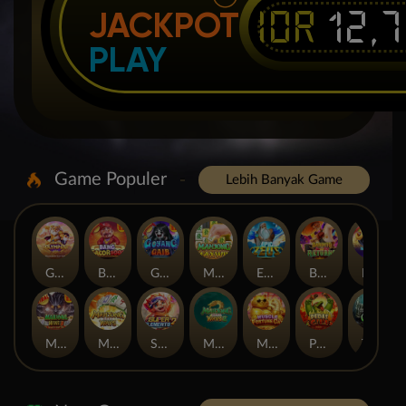
IDR
12,
JACKPOT
PLAY
Game Populer
Lebih Banyak Game
Gates of Olympus POP
Bang Gacor 1000
Goyang Gaib
Mahjong MaxWin
Epic Ze Zeus
BANDITO RETURNS
Mahjong Magic
Mahjong Wins 3 – Black Scatter
Mahjong Ways
SUPER ELEMENTS 2
Mahjong Ways 2
MUSCLE FORTUNE CAT
Pedas Gila
The Crypt