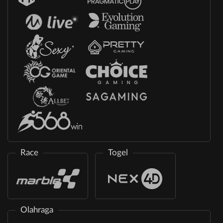
Race
Togel
Olahraga