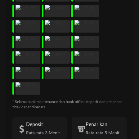
* Selama bank maintenance dan bank offline deposit dan penarikan
tidak dapat diproses
Deposit
Penarikan
Rata-rata 3 Menit
Rata-rata 5 Menit