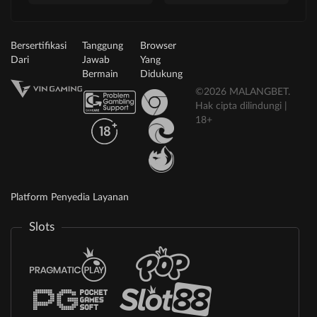
Bersertifikasi
Tanggung
Browser
Dari
Jawab
Yang
Bermain
Didukung
©2026 MALANGBET.
Hak cipta dilindungi |
18+
Platform Penyedia Layanan
Slots