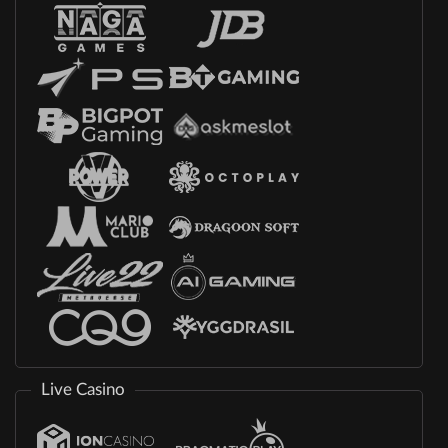
Live Casino