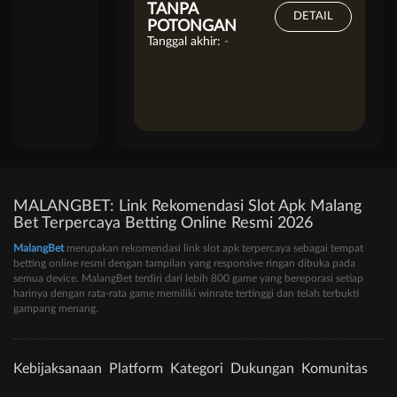
TANPA
DETAIL
POTONGAN
Tanggal akhir:
-
MALANGBET: Link Rekomendasi Slot Apk Malang
Bet Terpercaya Betting Online Resmi 2026
MalangBet
merupakan rekomendasi link slot apk terpercaya sebagai tempat
betting online resmi dengan tampilan yang responsive ringan dibuka pada
semua device. MalangBet terdiri dari lebih 800 game yang bereporasi setiap
harinya dengan rata-rata game memiliki winrate tertinggi dan telah terbukti
gampang menang.
Kebijaksanaan
Platform
Kategori
Dukungan
Komunitas