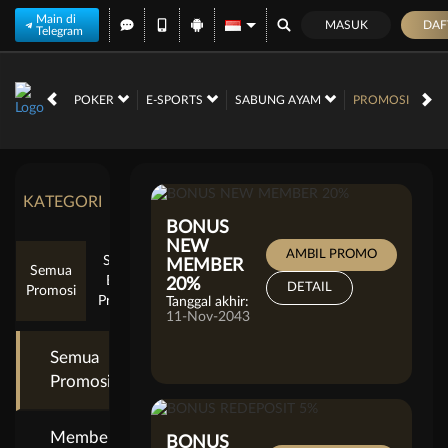
Main di
MASUK
DAF
Telegram
PROMOSI
ARCADE
POKER
E-SPORTS
SABUNG AYAM
KATEGORI
BONUS
NEW
AMBIL PROMO
Semua
MEMBER
Semua
Event
20%
DETAIL
Promosi
Provider
Tanggal akhir:
11-Nov-2043
Semua
Promosi
Member
BONUS