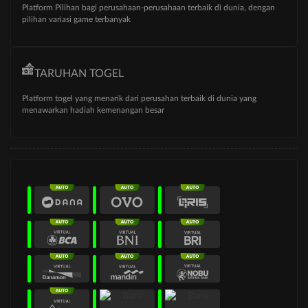
Platform Pilihan bagi perusahaan-perusahaan terbaik di dunia, dengan
pilihan variasi game terbanyak
TARUHAN TOGEL
Platform togel yang menarik dari perusahan terbaik di dunia yang
menawarkan hadiah kemenangan besar