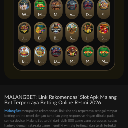
Wild & Gods
MultiHot5
Mad Slot
Vampires
Dracula's Fortune
Farm's Fortune
Jungle Sisters Deluxe
Burning Ice
Book of Futuria
Safari Simba
Jungle Sisters
Samurai
Book Of Bonanza
Boka Jamba 10
Dracula's Fortune Halloween Edition
Mariachi Coins
Multi Hot 5 Wild
Multi Hot Wild Ways
MALANGBET: Link Rekomendasi Slot Apk Malang
Bet Terpercaya Betting Online Resmi 2026
MalangBet
merupakan rekomendasi link slot apk terpercaya sebagai tempat
betting online resmi dengan tampilan yang responsive ringan dibuka pada
semua device. MalangBet terdiri dari lebih 800 game yang bereporasi setiap
harinya dengan rata-rata game memiliki winrate tertinggi dan telah terbukti