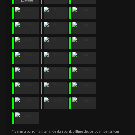
* Selama bank maintenance dan bank offline deposit dan penarikan