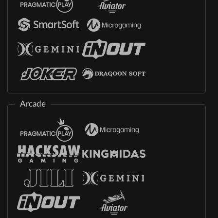
Arcade