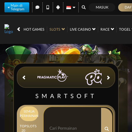
Main di
MASUK
DAF
Telegram
IDR
12,745,875,
HOT GAMES
SLOTS
LIVE CASINO
RACE
TOGEL
SMARTSOFT
SEMUA
PERMAINAN
TOP
SLOTS
20