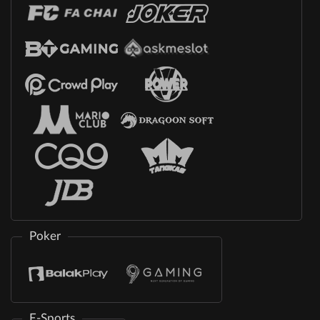
Poker
E-Sports