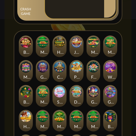
CRASH
GAME
Bao Slot 5X
Multi Hot 100
Habesha Fortune 5
Jingle Bell Bonanza
Multi Hot 5 Deluxe
Multi Hot 5 Super Wilds
Multi Fruits Charging Wilds
Gems Crown Charging Wilds
Coins Of Atlantis
Power Of Tiger
Foxy Hot 20
WildMultiStar
Burning Ice 10
Multi Hot 5 Burn Wilds
Sugar Fiesta
Dice Jungle
Gates Of Merlyn
Genie's Bonanza
HotSamba
Multi Hot 10
Multi Hot Ways
Multi Hot 20
Multi Hot 40
Burning Ice 40