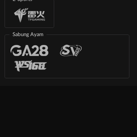
Sabung Ayam